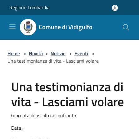
Salta al contenuto principale
Regione Lombardia
Comune di Vidigulfo
Home
>
Novità
>
Notizie
>
Eventi
>
Una testimonianza di vita - Lasciami volare
Una testimonianza di
vita - Lasciami volare
Giornata di ascolto a confronto
Data :