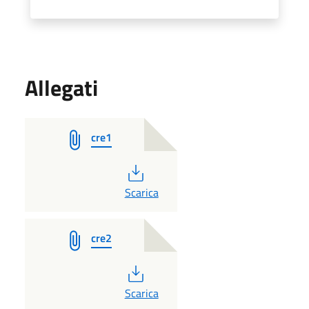
Allegati
cre1
PDF
Scarica
cre2
PDF
Scarica