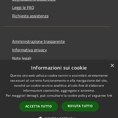
Leggi le FAQ
Richiesta assistenza
Amministrazione trasparente
Informativa privacy
Note legali
×
Dichiarazione di accessibilità
Informazioni sui cookie
Questo sito web utilizza cookie tecnici e assimilati strettamente
necessari al corretto funzionamento e alla navigazione del sito,
nonché un cookie tecnico analitico al solo fine di elaborare
informazioni statistiche, aggregate e anonime.
RSS
Copyright © 2026 • Comune di
Per maggiori dettagli, può consultare la cookie policy al seguente
link
Accessibilità
Vidigulfo • Powered by
Privacy
Municipium
Accesso
•
RIFIUTA TUTTO
ACCETTA TUTTO
Cookie
redazione