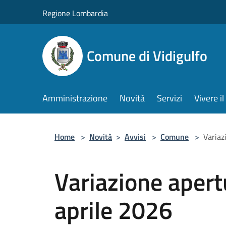
Salta al contenuto principale
Regione Lombardia
Comune di Vidigulfo
Amministrazione
Novità
Servizi
Vivere 
Home
>
Novità
>
Avvisi
>
Comune
>
Variaz
Variazione apert
aprile 2026