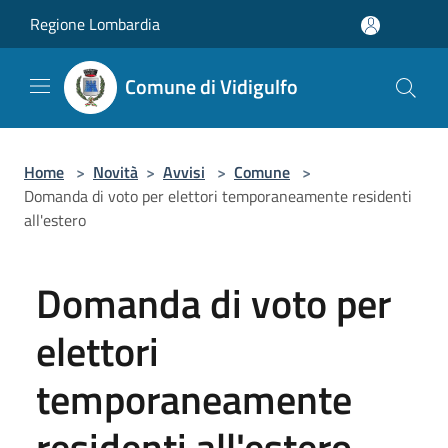
Salta al contenuto principale
Regione Lombardia
Comune di Vidigulfo
Home
>
Novità
>
Avvisi
>
Comune
>
Domanda di voto per elettori temporaneamente residenti
all'estero
Domanda di voto per
elettori
temporaneamente
residenti all'estero