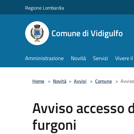
Salta al contenuto principale
Regione Lombardia
Comune di Vidigulfo
Amministrazione
Novità
Servizi
Vivere 
Home
>
Novità
>
Avvisi
>
Comune
>
Avviso
Avviso accesso di
furgoni