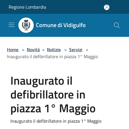
Salta al contenuto principale
Regione Lombardia
Comune di Vidigulfo
Home
>
Novità
>
Notizie
>
Servizi
>
Inaugurato il defibrillatore in piazza 1° Maggio
Inaugurato il
defibrillatore in
piazza 1° Maggio
Inaugurato il defibrillatore in piazza 1° Maggio