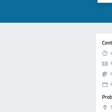
Cont
Prob