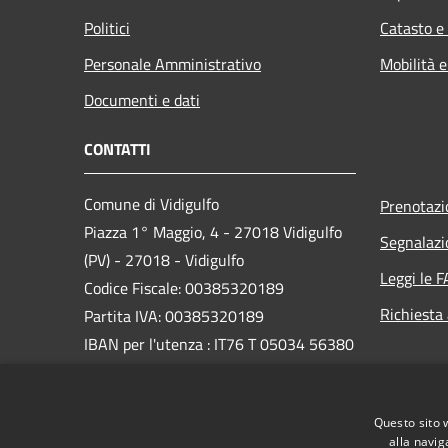
Politici
Catasto e
Personale Amministrativo
Mobilità e
Documenti e dati
CONTATTI
Comune di Vidigulfo
Prenotaz
Piazza 1° Maggio, 4 - 27018 Vidigulfo
Segnalazi
(PV) - 27018 - Vidigulfo
Leggi le 
Codice Fiscale: 00385320189
Richiesta
Partita IVA: 00385320189
IBAN per l'utenza : IT76 T 05034 56380
0000 0000 2567
PEC:
info@pec.comune.vidigulfo.pv.it
Questo sito 
Centralino Unico: 0382/69003
alla navig