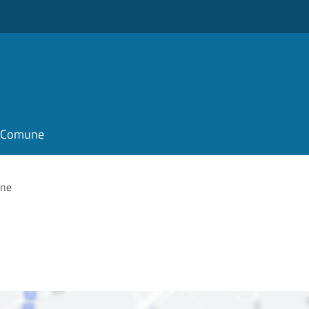
il Comune
one