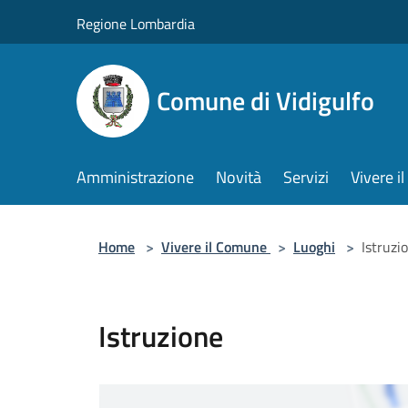
Salta al contenuto principale
Regione Lombardia
Comune di Vidigulfo
Amministrazione
Novità
Servizi
Vivere 
Home
>
Vivere il Comune
>
Luoghi
>
Istruzi
Istruzione