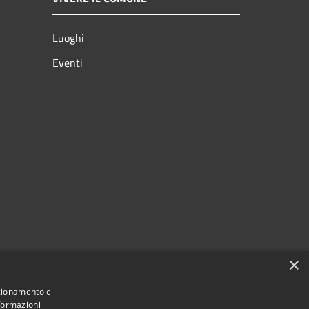
Luoghi
Eventi
×
nzionamento e
nformazioni